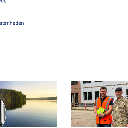
tid
irksomheden