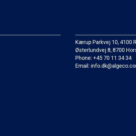
Kærup Parkvej 10, 4100 
Østerlundvej 8, 8700 Ho
Phone:
+45 70 11 34 34
Email:
info.dk@algeco.c