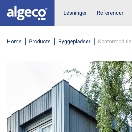
Skip
to
Top
Løsninger
Referencer
main
content
menu
Home
Products
Byggepladser
Kontormodule
Breadcrumb