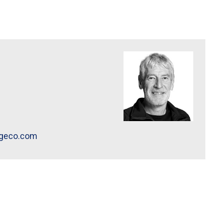
Lars Lysgaard ">
lgeco.com