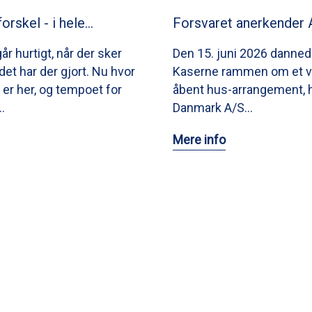
forskel - i hele…
Forsvaret anerkender 
går hurtigt, når der sker
Den 15. juni 2026 danned
et har der gjort. Nu hvor
Kaserne rammen om et v
r her, og tempoet for
åbent hus-arrangement, 
…
Danmark A/S…
Mere info