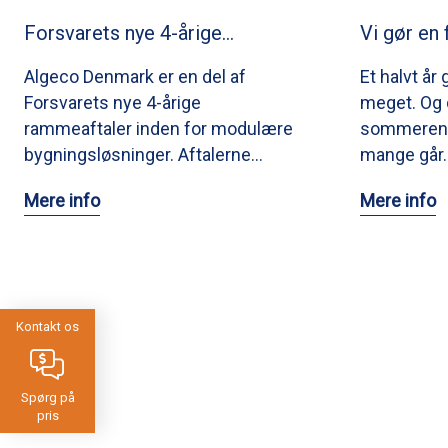
Forsvarets nye 4-årige…
Vi gør en 
Algeco Denmark er en del af
Et halvt år 
Forsvarets nye 4-årige
meget. Og d
rammeaftaler inden for modulære
sommeren e
bygningsløsninger. Aftalerne…
mange går
Mere info
Mere info
Kontakt os
Spørg på
pris