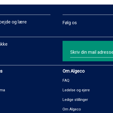
bejde og lære
Følg os
akke
os
Om Algeco
FAQ
ema
Ledelse og ejere
Ledige stillinger
Om Algeco