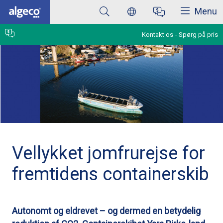
Luk
Skip
Menu
to
main
content
Kontakt os
Spørg på pris
Vellykket jomfrurejse for
fremtidens containerskib
Autonomt og eldrevet – og dermed en betydelig