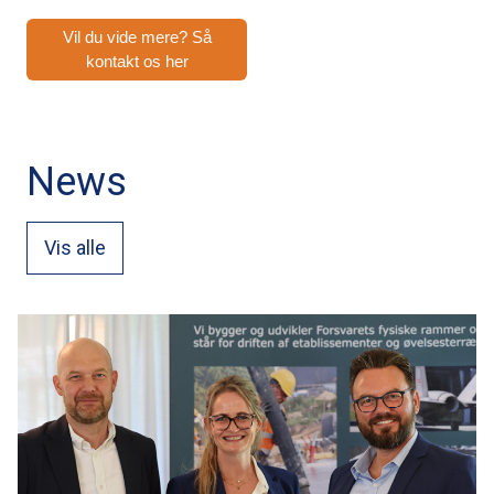
Vil du vide mere? Så
kontakt os her
News
Vis alle