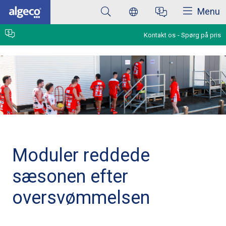
Luk
Skip
Menu
to
main
content
Kontakt os
Spørg på pris
Moduler reddede
sæsonen efter
oversvømmelsen