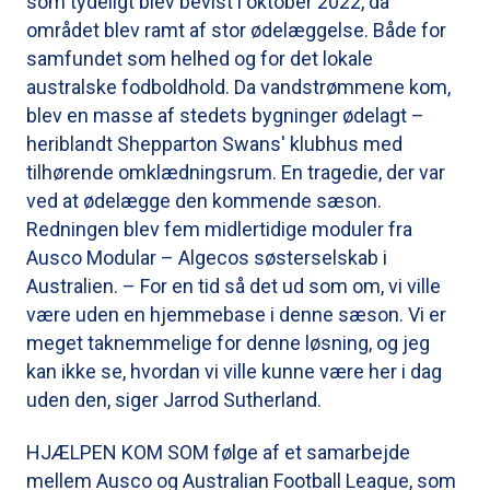
som tydeligt blev bevist i oktober 2022, da
området blev ramt af stor ødelæggelse. Både for
samfundet som helhed og for det lokale
australske fodboldhold. Da vandstrømmene kom,
blev en masse af stedets bygninger ødelagt –
heriblandt Shepparton Swans' klubhus med
tilhørende omklædningsrum. En tragedie, der var
ved at ødelægge den kommende sæson.
Redningen blev fem midlertidige moduler fra
Ausco Modular – Algecos søsterselskab i
Australien. – For en tid så det ud som om, vi ville
være uden en hjemmebase i denne sæson. Vi er
meget taknemmelige for denne løsning, og jeg
kan ikke se, hvordan vi ville kunne være her i dag
uden den, siger Jarrod Sutherland.
HJÆLPEN KOM SOM følge af et samarbejde
mellem Ausco og Australian Football League, som