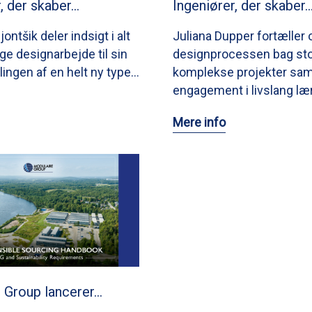
, der skaber…
Ingeniører, der skaber
ontšik deler indsigt i alt
Juliana Dupper fortæller
ige designarbejde til sin
designprocessen bag sto
iklingen af en helt ny type…
komplekse projekter samt
engagement i livslang lær
Mere info
 Group lancerer…