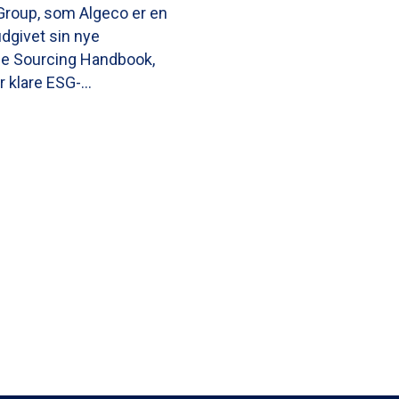
Group, som Algeco er en
 udgivet sin nye
e Sourcing Handbook,
er klare ESG-…