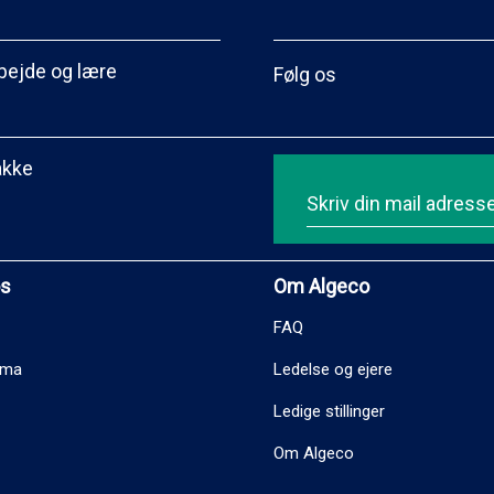
bejde og lære
Følg os
akke
os
Om Algeco
FAQ
ema
Ledelse og ejere
Ledige stillinger
Om Algeco