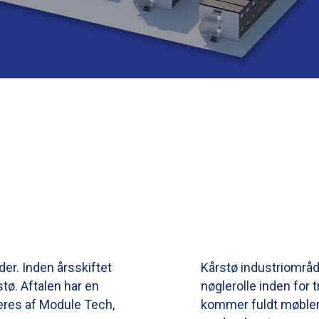
er. Inden årsskiftet
Kårstø industriområde
stø. Aftalen har en
nøglerolle inden for 
eres af Module Tech,
kommer fuldt møbler