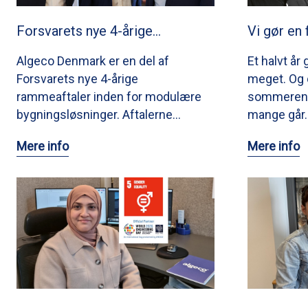
Forsvarets nye 4-årige…
Vi gør en 
Algeco Denmark er en del af
Et halvt år 
Forsvarets nye 4-årige
meget. Og d
rammeaftaler inden for modulære
sommeren e
bygningsløsninger. Aftalerne…
mange går
Mere info
Mere info