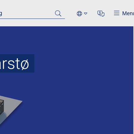
Luk
Men