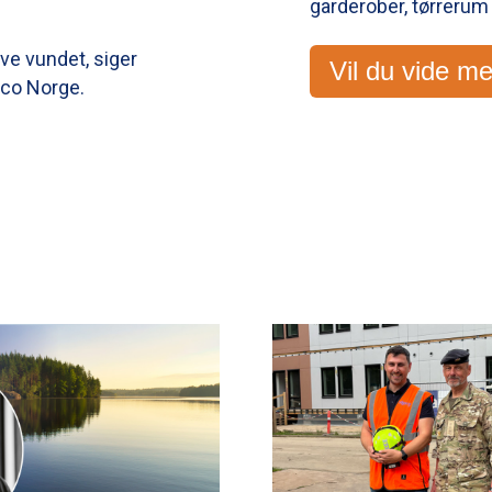
garderober, tørrerum
ave vundet, siger
Vil du vide m
eco Norge.