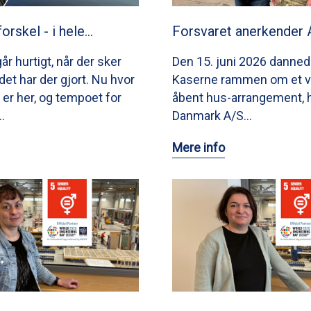
forskel - i hele…
Forsvaret anerkender 
går hurtigt, når der sker
Den 15. juni 2026 danned
et har der gjort. Nu hvor
Kaserne rammen om et v
r her, og tempoet for
åbent hus-arrangement, 
…
Danmark A/S…
Mere info