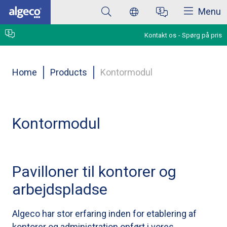
Luk
Skip
Menu
to
main
content
Kontakt os
Spørg på pris
Breadcrumb
Home
Products
Kontormodul
Kontormodul
Pavilloner til kontorer og
arbejdspladse
Algeco har stor erfaring inden for etablering af
kontorer og administration opført i vores