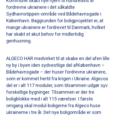
Kommune skabt nye hjem til hundredvis af
fordrevne ukrainere i det såkaldte
Sydhavnstippen-område ved Bådehavnsgade i
København. Baggrunden for boligprojektet er, at
mange ukrainere er fordrevet til Danmark, hvilket
har skabt et akut behov for midlertidig
genhusning.
ALGECO HAR medvirket til at skabe en del afen lille
ny by i byen iden sydvestlige del afKøbenhavn –
Bådehavnsgade – der huser fordrevne ukrainere,
som er kommet hertil fra krigen i Ukraine. Algecos
del er i alt 117 moduler, som tilsammen udgør syv
forskellige bygninger. Tilsammen er der tre
boligblokke med i alt 115 værelser. I første
omgang skal modul-boligerne fra Algeco huse
ukrainerne i tre år. Det nye boligområde er som