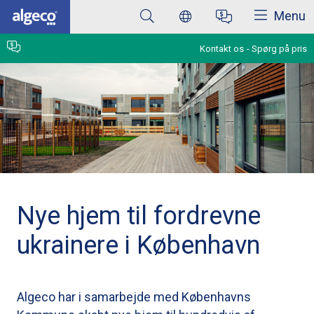
Luk
Skip
Menu
to
main
content
Kontakt os
Spørg på pris
Nye hjem til fordrevne
ukrainere i København
Algeco har i samarbejde med Københavns