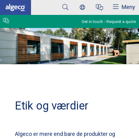
Close
Skip
Meny
to
main
content
Get in touch
Request a quote
Etik og værdier
Algeco er mere end bare de produkter og