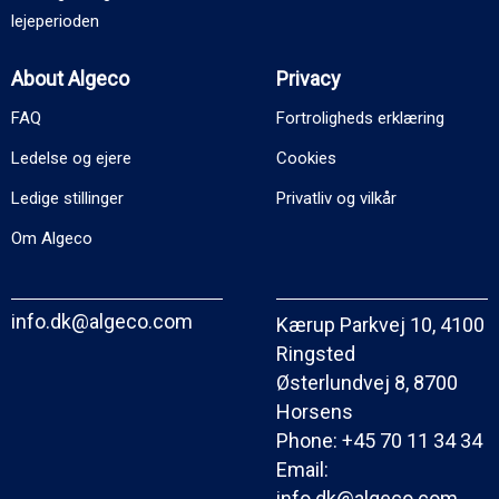
lejeperioden
About Algeco
Privacy
FAQ
Fortroligheds erklæring
Ledelse og ejere
Cookies
Ledige stillinger
Privatliv og vilkår
Om Algeco
info.dk@algeco.com
Kærup Parkvej 10, 4100
Ringsted
Østerlundvej 8, 8700
Horsens
Phone:
+45 70 11 34 34
Email:
info.dk@algeco.com