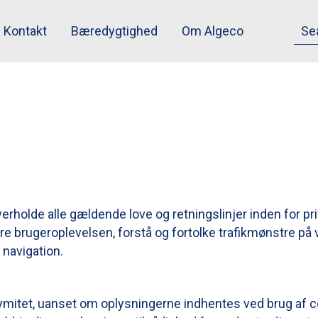
Kontakt
Bæredygtighed
Om Algeco
t overholde alle gældende love og retningslinjer inden for pr
ere brugeroplevelsen, forstå og fortolke trafikmønstre p
 navigation.
ymitet, uanset om oplysningerne indhentes ved brug af cook