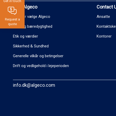
Get in touch
Why Algeco
Contact 
Hvorfor vælge Algeco
Ansatte
Request a
quote
Miljø og bæredygtighed
Kontaktsk
Etik og værdier
Kontorer
Sikkerhed & Sundhed
Generelle vilkår og betingelser
Drift og vedligehold i lejeperioden
info.dk@algeco.com