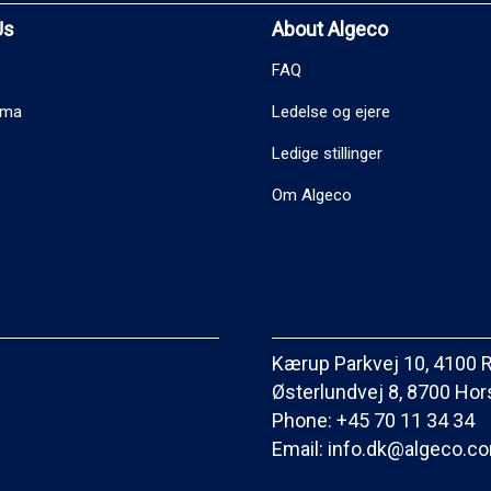
Us
About Algeco
FAQ
ema
Ledelse og ejere
Ledige stillinger
Om Algeco
Kærup Parkvej 10, 4100 
Østerlundvej 8, 8700 Ho
Phone:
+45 70 11 34 34
Email:
info.dk@algeco.c