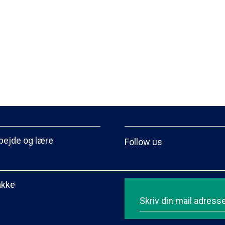
bejde og lære
Follow us
akke